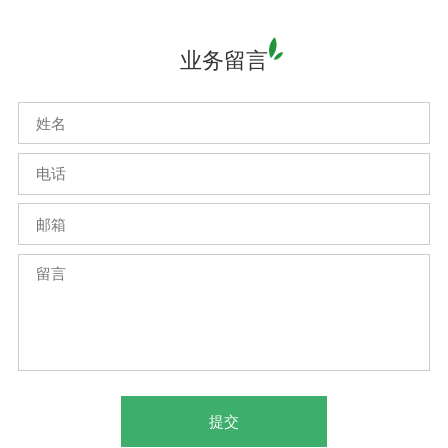
业务留言
提交