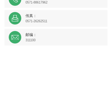
0571-88617962
传真：
0571-26262511
邮编：
311100