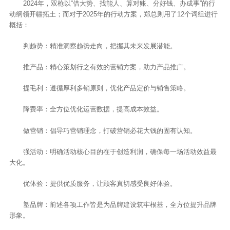
2024年，双枪以“借大势、找能人、算对账、分好钱、办成事”的行
动纲领开疆拓土；而对于2025年的行动方案，郑总则用了12个词组进行
概括：
判趋势：精准洞察趋势走向，把握其未来发展潜能。
推产品：精心策划行之有效的营销方案，助力产品推广。
提毛利：遵循厚利多销原则，优化产品定价与销售策略。
降费率：全方位优化运营数据，提高成本效益。
做营销：倡导巧营销理念，打破营销必花大钱的固有认知。
强活动：明确活动核心目的在于创造利润，确保每一场活动效益最
大化。
优体验：提供优质服务，让顾客真切感受良好体验。
塑品牌：前述各项工作皆是为品牌建设筑牢根基，全方位提升品牌
形象。