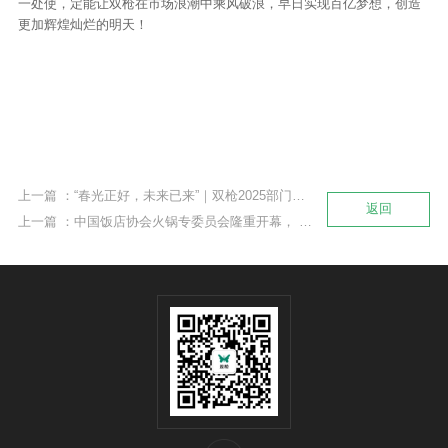
一处使，定能让双枪在市场浪潮中乘风破浪，早日实现百亿梦想，创造
更加辉煌灿烂的明天！
上一篇 ：“春光正好，未来已来”｜双枪2025部门年度总结计划会强势来袭！
返回
上一篇 ：中国饭店协会火锅专委员会隆重开幕， 双枪开启餐饮行业新篇章！