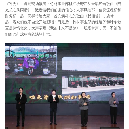
《逆光》，调动现场氛围；竹材事业部桃江极野团队合唱经典歌曲《阳
光总在风雨后》，激发着我们前进的信心；人事风控部、信息流程部和
财务部一起，同样带给大家一首充满斗志的歌曲《我相信》，旋律一
起，观众们也不自觉开始跟唱；而最后，竹材事业部的练遇芳和叶华敏
更是热情似火，大声演唱《我的未来不是梦》，现场掌声，无一不被他
们如此外放肆意的演绎打动。